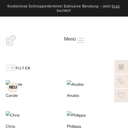
Kostenlose Schnuppertermine! Exklusive Beratung – jetzt
hier
buchen!
Menü
FILTER
NEU
Carole
Anubis
Chris
Philippa