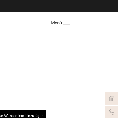
!
Menü
ur Wunschliste hinzufügen