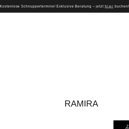
Kostenlose Schnuppertermine! Exklusive Beratung – jetzt
hier
buchen
RAMIRA
Z