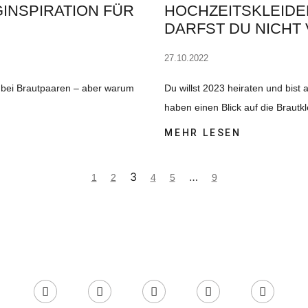
GINSPIRATION FÜR
HOCHZEITSKLEIDER
DARFST DU NICHT
27.10.2022
t bei Brautpaaren – aber warum
Du willst 2023 heiraten und bist
haben einen Blick auf die Brautkl
MEHR LESEN
3
…
1
2
4
5
9