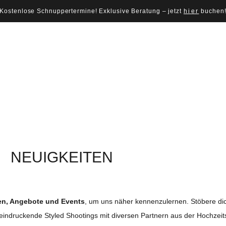
Kostenlose Schnuppertermine! Exklusive Beratung – jetzt
hier
buchen
NEUIGKEITEN
en, Angebote und Events
, um uns näher kennenzulernen. Stöbere dic
beeindruckende Styled Shootings mit diversen Partnern aus der Hochzei