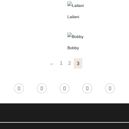
Lailani
Bobby
3
←
1
2