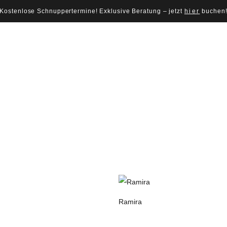
Kostenlose Schnuppertermine! Exklusive Beratung – jetzt
hier
buchen
Ramira