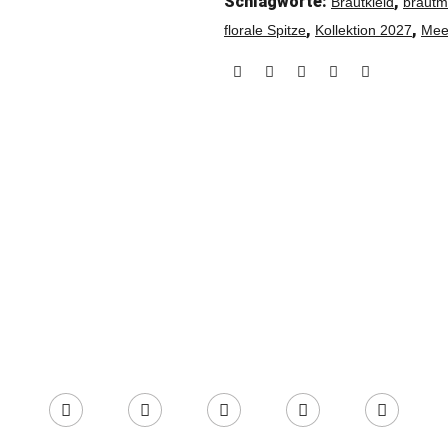
Schlagworte:
,
Brautkleid
braut
,
,
florale Spitze
Kollektion 2027
Mee