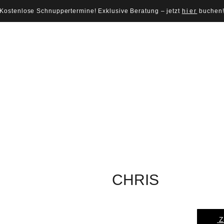
Kostenlose Schnuppertermine! Exklusive Beratung – jetzt
hier
buchen
CHRIS
Z