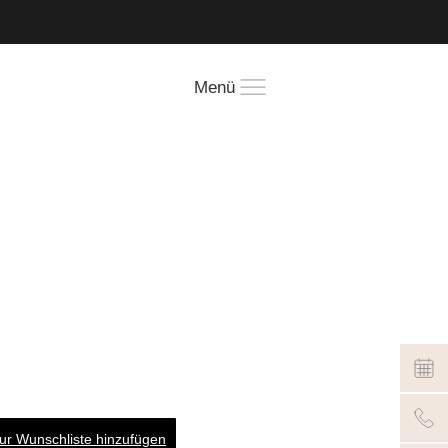
!
Menü
ur Wunschliste hinzufügen