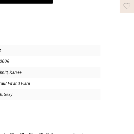
n
2000€
nitt, Karrée
au/ Fit and Flare
h, Sexy