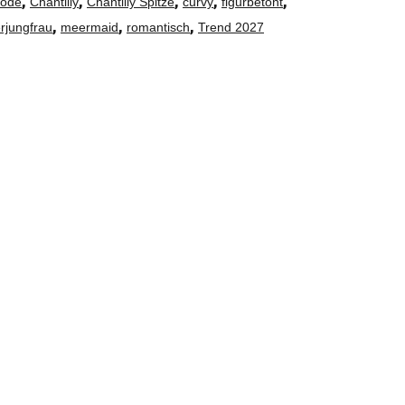
,
,
,
,
,
mode
Chantilly
Chantilly Spitze
curvy
figurbetont
,
,
,
rjungfrau
meermaid
romantisch
Trend 2027