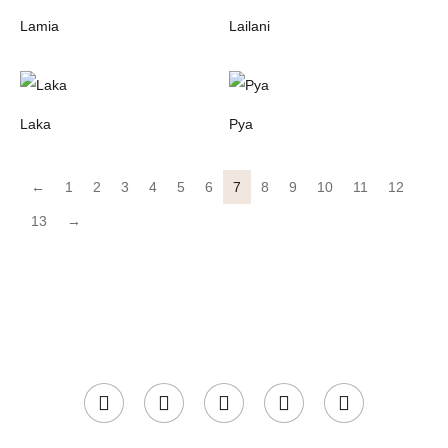
Lamia
Lailani
Laka
Pya
←
1
2
3
4
5
6
7
8
9
10
11
12
13
→