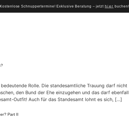
Kostenlose Schnuppertermine! Exklusive Beratung – jetzt
hier
buchen
n?
e bedeutende Rolle. Die standesamtliche Trauung darf nicht
schen, den Bund der Ehe einzugehen und das darf ebenfall
esamt-Outfit! Auch für das Standesamt lohnt es sich, […]
er? Part II