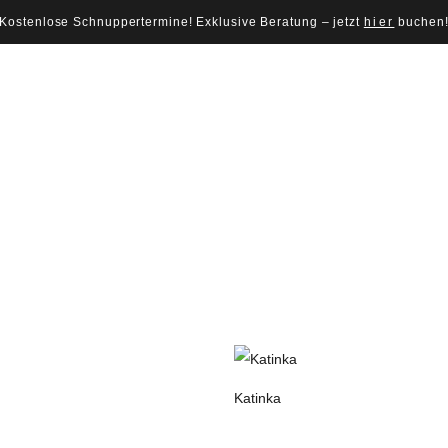
Kostenlose Schnuppertermine! Exklusive Beratung – jetzt
hier
buchen
Katinka