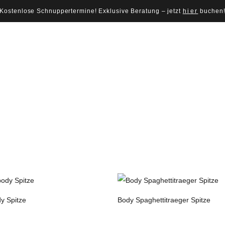
Kostenlose Schnuppertermine! Exklusive Beratung – jetzt
hier
buchen
y Spitze
Body Spaghettitraeger Spitze