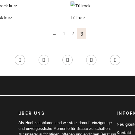
k kurz
Tüllrock
3
←
1
2
ÜBER UNS
INFOR
Als Hochzeitsblume sind wir stolz darauf, einzigartige
Neuigkei
und unvergessliche Momente für Bräute zu schaffen.
Kontakt
Mit unserer aufrichtigen, offenen und ehrlichen Beratung