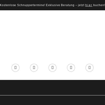
Kostenlose Schnuppertermine! Exklusive Beratung – jetzt
hier
buchen