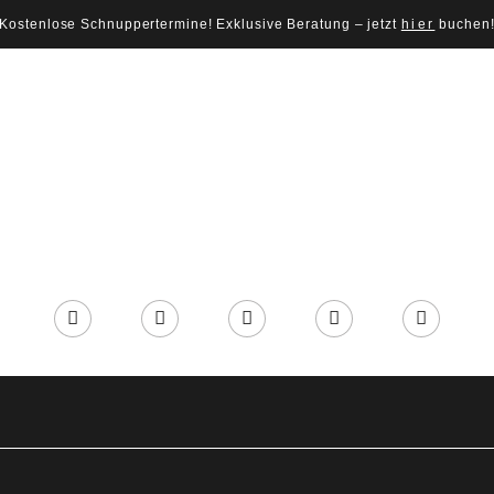
Kostenlose Schnuppertermine! Exklusive Beratung – jetzt
hier
buchen