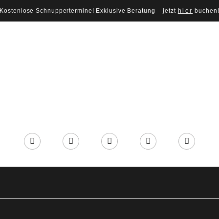
Kostenlose Schnuppertermine! Exklusive Beratung – jetzt
hier
buchen