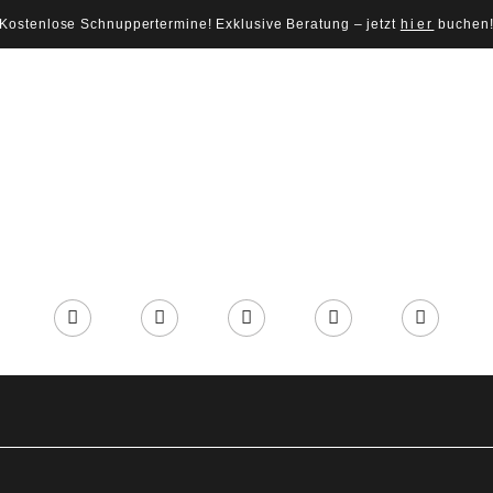
Kostenlose Schnuppertermine! Exklusive Beratung – jetzt
hier
buchen