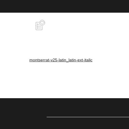
montserrat-v25-latin_latin-ext-italic