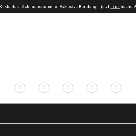
Kostenlose Schnuppertermine! Exklusive Beratung – jetzt
hier
buchen