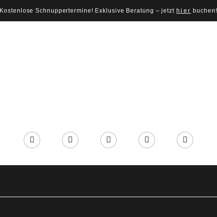
Kostenlose Schnuppertermine! Exklusive Beratung – jetzt
hier
buchen