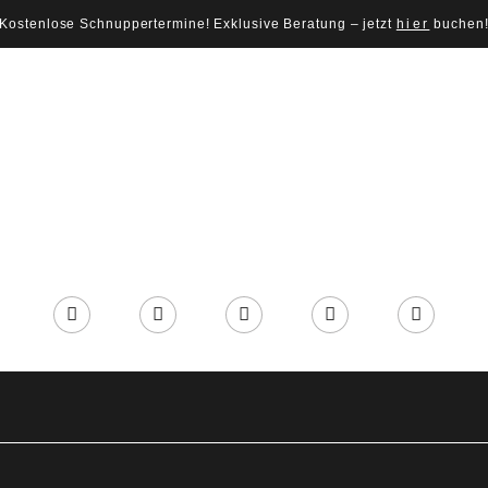
Kostenlose Schnuppertermine! Exklusive Beratung – jetzt
hier
buchen