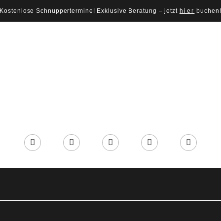
Kostenlose Schnuppertermine! Exklusive Beratung – jetzt
hier
buchen