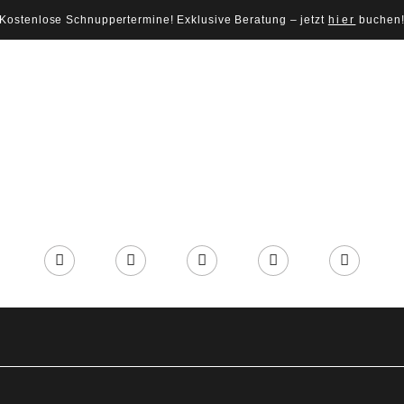
Kostenlose Schnuppertermine! Exklusive Beratung – jetzt
hier
buchen